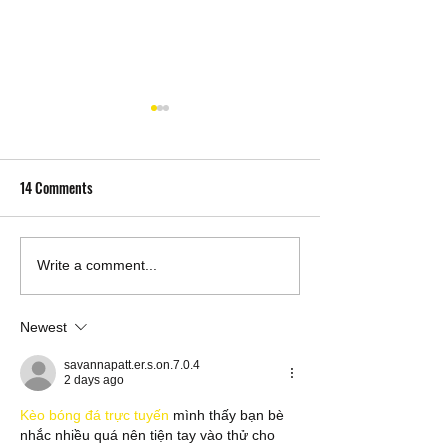
14 Comments
You are invited to Honour
Justice Beyond Bor
Write a comment...
Brian Crowley at the 2026
Americans Murdere
CAEF Advocate Award of
Terrorists and the F
Newest
Excellence
Accountability
savannapatt.er.s.on.7.0.4
2 days ago
Kèo bóng đá trực tuyến
 mình thấy bạn bè 
nhắc nhiều quá nên tiện tay vào thử cho 