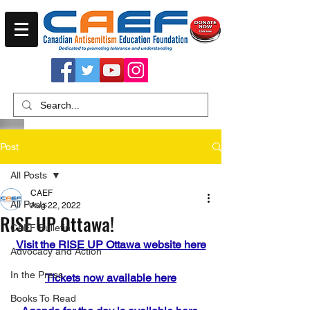
Post
All Posts
CAEF
All Posts
Aug 22, 2022
RISE UP Ottawa!
CAEF Bulletin
Visit the RISE UP Ottawa website here
Advocacy and Action
In the Press
Tickets now available here
Books To Read