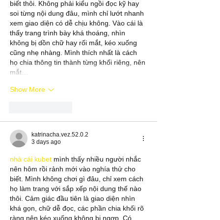
biết thôi. Không phải kiểu ngồi đọc kỹ hay 
soi từng nội dung đâu, mình chỉ lướt nhanh 
xem giao diện có dễ chịu không. Vào cái là 
thấy trang trình bày khá thoáng, nhìn 
không bị dồn chữ hay rối mắt, kéo xuống 
cũng nhẹ nhàng. Mình thích nhất là cách 
họ chia thông tin thành từng khối riêng, nên 
mắt…
Show More
Like
Reply
katrinacha.vez.52.0.2
3 days ago
nhà cái kubet
 mình thấy nhiều người nhắc 
nên hôm rồi rảnh mới vào nghía thử cho 
biết. Mình không chơi gì đâu, chỉ xem cách 
họ làm trang với sắp xếp nội dung thế nào 
thôi. Cảm giác đầu tiên là giao diện nhìn 
khá gọn, chữ dễ đọc, các phần chia khối rõ 
ràng nên kéo xuống không bị ngợp. Có 