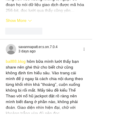
đoạn họ nói dữ liệu giao dịch được mã hóa 
256-bit, đọc lướt qua thấy cũng yên…
Show More
Like
Reply
savannapatt.er.s.on.7.0.4
3 days ago
ball88.blog
 hôm bữa mình lướt thấy bạn 
share nên ghé thử cho biết chứ cũng 
không định tìm hiểu sâu. Vào trang cái 
mình để ý ngay là cách chia nội dung theo 
từng khối nhìn khá “thoáng”, cuộn xuống 
không bị rối mắt. Mấy tiêu đề kiểu Thể 
Thao với nổ hũ jackpot đặt rõ ràng nên 
mình biết đang ở phần nào, không phải 
đoán. Giao diện nhìn hiện đại, chữ với 
khoảng trắng vừa đủ nên đọc…
Show More